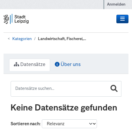
Zum Hauptinhalt wechseln
Anmelden
Kategorien
Landwirtschaft, Fischerei,...
Datensätze
Über uns
Keine Datensätze gefunden
Sortieren nach