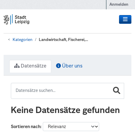
Zum Hauptinhalt wechseln
Anmelden
Kategorien
Landwirtschaft, Fischerei,...
Datensätze
Über uns
Keine Datensätze gefunden
Sortieren nach