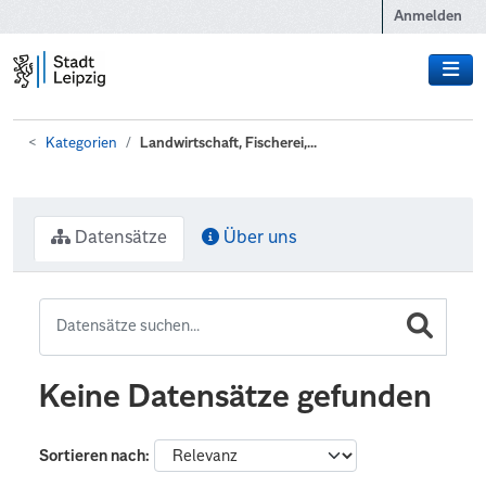
Zum Hauptinhalt wechseln
Anmelden
Kategorien
Landwirtschaft, Fischerei,...
Datensätze
Über uns
Keine Datensätze gefunden
Sortieren nach