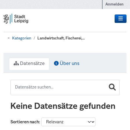
Zum Hauptinhalt wechseln
Anmelden
Kategorien
Landwirtschaft, Fischerei,...
Datensätze
Über uns
Keine Datensätze gefunden
Sortieren nach