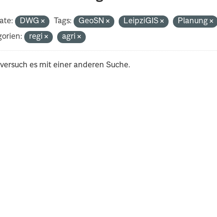
ate:
DWG
Tags:
GeoSN
LeipziGIS
Planung
orien:
regi
agri
 versuch es mit einer anderen Suche.