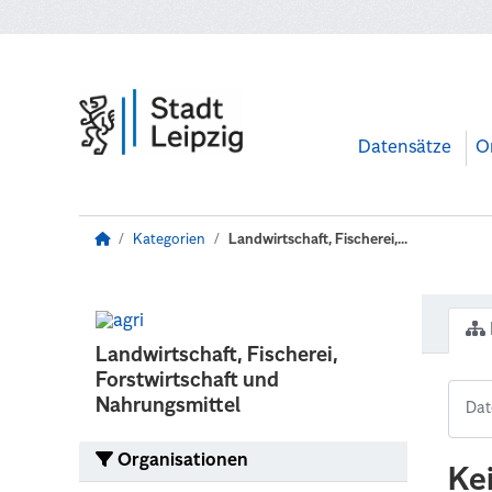
Zum Hauptinhalt wechseln
Datensätze
O
Kategorien
Landwirtschaft, Fischerei,...
Landwirtschaft, Fischerei,
Forstwirtschaft und
Nahrungsmittel
Organisationen
Ke