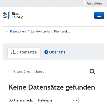
Zum Hauptinhalt wechseln
Anmelden
Kategorien
Landwirtschaft, Fischerei,...
Datensätze
Über uns
Keine Datensätze gefunden
Sortieren nach