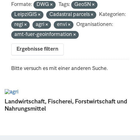
Formate:
DWG
Tags:
GeoSN
LeipziGIS
Cadastral parcels
Kategorien:
regi
agri
envi
Organisationen:
amt-fuer-geoinformation
Ergebnisse filtern
Bitte versuch es mit einer anderen Suche.
Landwirtschaft, Fischerei, Forstwirtschaft und
Nahrungsmittel