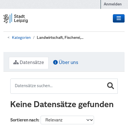
Zum Hauptinhalt wechseln
Anmelden
Kategorien
Landwirtschaft, Fischerei,...
Datensätze
Über uns
Keine Datensätze gefunden
Sortieren nach