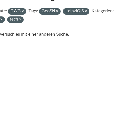
ate:
DWG
Tags:
GeoSN
LeipziGIS
Kategorien:
i
tech
 versuch es mit einer anderen Suche.