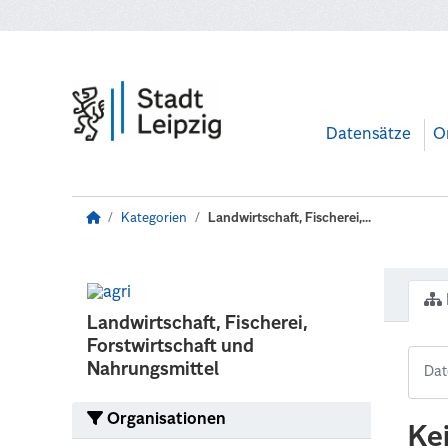
Zum Hauptinhalt wechseln
Datensätze
O
Kategorien
Landwirtschaft, Fischerei,...
Landwirtschaft, Fischerei,
Forstwirtschaft und
Nahrungsmittel
Organisationen
Ke