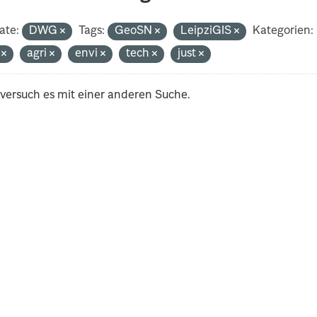
ate:
DWG
Tags:
GeoSN
LeipziGIS
Kategorien:
i
agri
envi
tech
just
 versuch es mit einer anderen Suche.