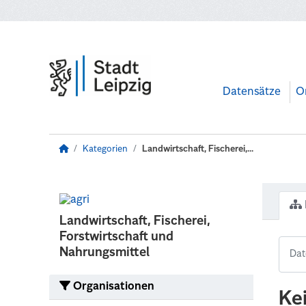
Zum Hauptinhalt wechseln
Datensätze
O
Kategorien
Landwirtschaft, Fischerei,...
Landwirtschaft, Fischerei,
Forstwirtschaft und
Nahrungsmittel
Organisationen
Ke