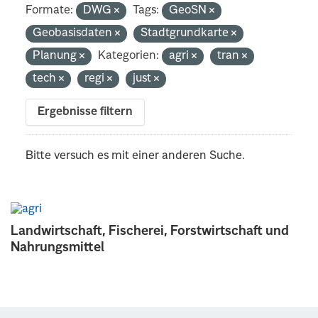
Formate:
DWG
Tags:
GeoSN
Geobasisdaten
Stadtgrundkarte
Planung
Kategorien:
agri
tran
tech
regi
just
Ergebnisse filtern
Bitte versuch es mit einer anderen Suche.
Landwirtschaft, Fischerei, Forstwirtschaft und
Nahrungsmittel