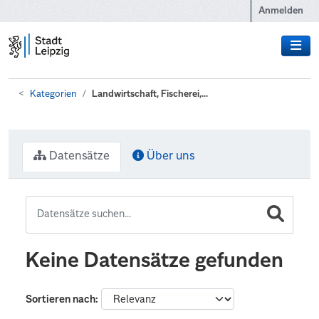
Zum Hauptinhalt wechseln
Anmelden
Kategorien
Landwirtschaft, Fischerei,...
Datensätze
Über uns
Keine Datensätze gefunden
Sortieren nach