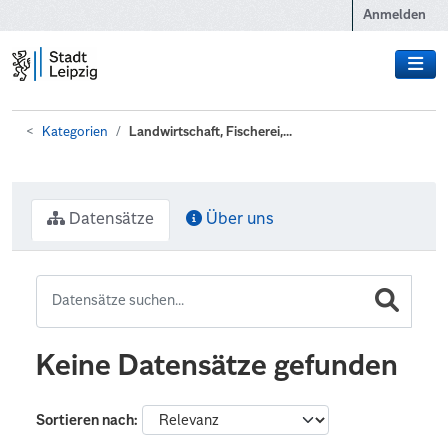
Zum Hauptinhalt wechseln
Anmelden
Kategorien
Landwirtschaft, Fischerei,...
Datensätze
Über uns
Keine Datensätze gefunden
Sortieren nach