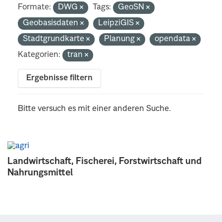
Formate:
DWG
Tags:
GeoSN
Geobasisdaten
LeipziGIS
Stadtgrundkarte
Planung
opendata
Kategorien:
tran
Ergebnisse filtern
Bitte versuch es mit einer anderen Suche.
Landwirtschaft, Fischerei, Forstwirtschaft und
Nahrungsmittel