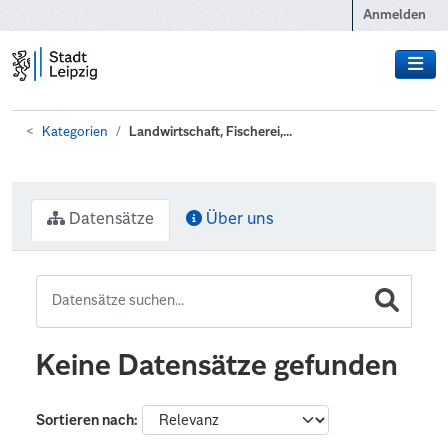
Zum Hauptinhalt wechseln
Anmelden
Kategorien
Landwirtschaft, Fischerei,...
Datensätze
Über uns
Keine Datensätze gefunden
Sortieren nach