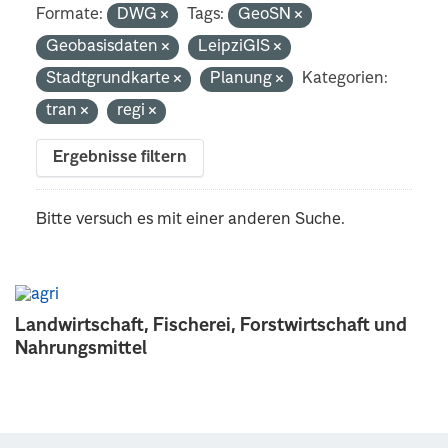
Formate:
DWG
Tags:
GeoSN
Geobasisdaten
LeipziGIS
Stadtgrundkarte
Planung
Kategorien:
tran
regi
Ergebnisse filtern
Bitte versuch es mit einer anderen Suche.
Landwirtschaft, Fischerei, Forstwirtschaft und
Nahrungsmittel