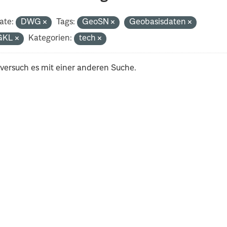
ate:
DWG
Tags:
GeoSN
Geobasisdaten
GKL
Kategorien:
tech
 versuch es mit einer anderen Suche.