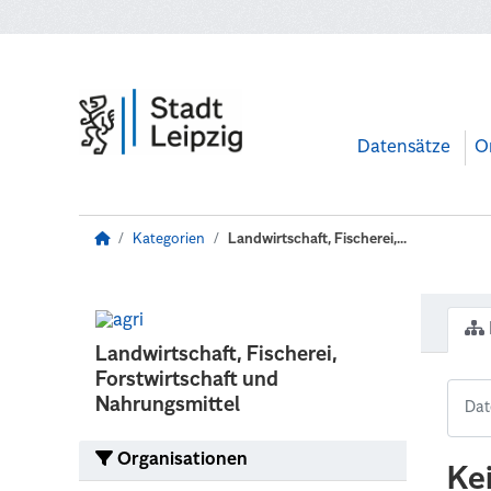
Zum Hauptinhalt wechseln
Datensätze
O
Kategorien
Landwirtschaft, Fischerei,...
Landwirtschaft, Fischerei,
Forstwirtschaft und
Nahrungsmittel
Organisationen
Ke