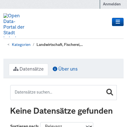
Zum Hauptinhalt wechseln
Anmelden
Kategorien
Landwirtschaft, Fischerei,...
Datensätze
Über uns
Keine Datensätze gefunden
Sortieren nach