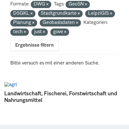
Formate:
DWG
Tags:
GeoSN
DSGKL
Stadtgrundkarte
LeipziGIS
Planung
Geobasisdaten
Kategorien:
tech
just
gove
Ergebnisse filtern
Bitte versuch es mit einer anderen Suche.
Landwirtschaft, Fischerei, Forstwirtschaft und
Nahrungsmittel