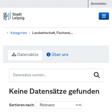
Zum Hauptinhalt wechseln
Anmelden
Kategorien
Landwirtschaft, Fischerei,...
Datensätze
Über uns
Keine Datensätze gefunden
Sortieren nach