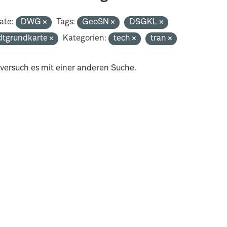
ate:
DWG
Tags:
GeoSN
DSGKL
dtgrundkarte
Kategorien:
tech
tran
 versuch es mit einer anderen Suche.