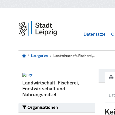
Zum Hauptinhalt wechseln
Datensätze
O
Kategorien
Landwirtschaft, Fischerei,...
Landwirtschaft, Fischerei,
Forstwirtschaft und
Nahrungsmittel
Organisationen
Ke