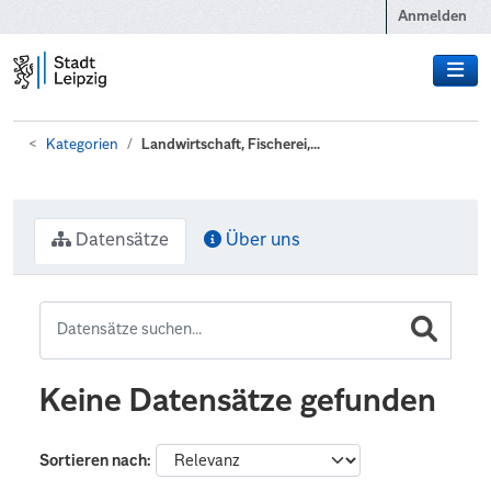
Zum Hauptinhalt wechseln
Anmelden
Kategorien
Landwirtschaft, Fischerei,...
Datensätze
Über uns
Keine Datensätze gefunden
Sortieren nach