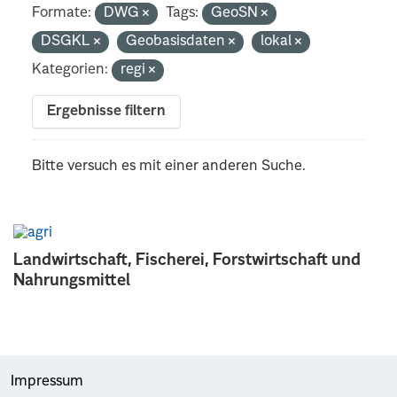
Formate:
DWG
Tags:
GeoSN
DSGKL
Geobasisdaten
lokal
Kategorien:
regi
Ergebnisse filtern
Bitte versuch es mit einer anderen Suche.
Landwirtschaft, Fischerei, Forstwirtschaft und
Nahrungsmittel
Impressum