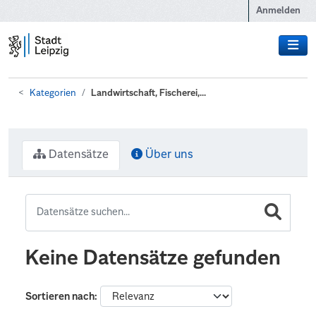
Zum Hauptinhalt wechseln
Anmelden
Kategorien
Landwirtschaft, Fischerei,...
Datensätze
Über uns
Keine Datensätze gefunden
Sortieren nach