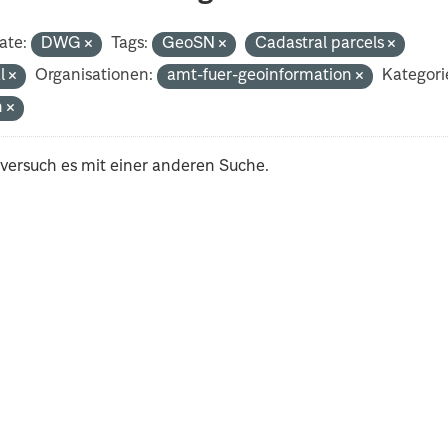
ate:
DWG
Tags:
GeoSN
Cadastral parcels
al
Organisationen:
amt-fuer-geoinformation
Kategori
h
 versuch es mit einer anderen Suche.