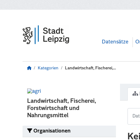
Zum Hauptinhalt wechseln
Datensätze
O
Kategorien
Landwirtschaft, Fischerei,...
Landwirtschaft, Fischerei,
Forstwirtschaft und
Nahrungsmittel
Organisationen
Ke