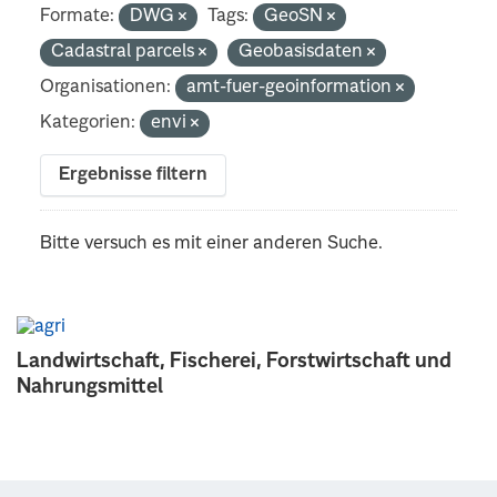
Formate:
DWG
Tags:
GeoSN
Cadastral parcels
Geobasisdaten
Organisationen:
amt-fuer-geoinformation
Kategorien:
envi
Ergebnisse filtern
Bitte versuch es mit einer anderen Suche.
Landwirtschaft, Fischerei, Forstwirtschaft und
Nahrungsmittel