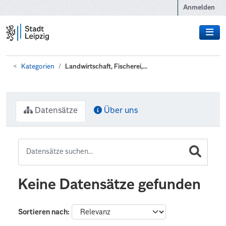
Zum Hauptinhalt wechseln
Anmelden
Kategorien
Landwirtschaft, Fischerei,...
Datensätze
Über uns
Keine Datensätze gefunden
Sortieren nach