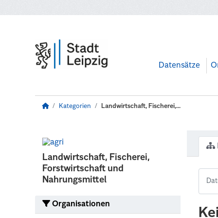
Zum Hauptinhalt wechseln
Datensätze
O
Kategorien
Landwirtschaft, Fischerei,...
Landwirtschaft, Fischerei,
Forstwirtschaft und
Nahrungsmittel
Organisationen
Ke