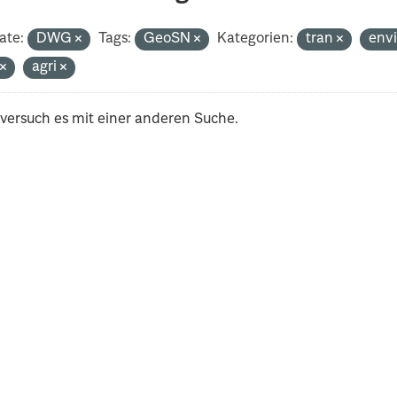
ate:
DWG
Tags:
GeoSN
Kategorien:
tran
env
t
agri
 versuch es mit einer anderen Suche.