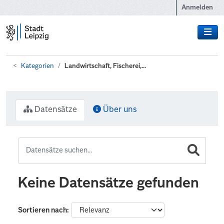
Zum Hauptinhalt wechseln
Anmelden
Kategorien
Landwirtschaft, Fischerei,...
Datensätze
Über uns
Keine Datensätze gefunden
Sortieren nach