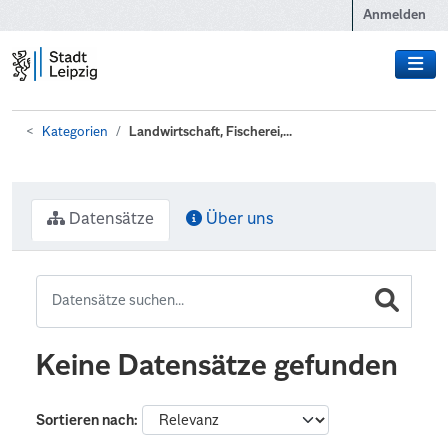
Zum Hauptinhalt wechseln
Anmelden
Kategorien
Landwirtschaft, Fischerei,...
Datensätze
Über uns
Keine Datensätze gefunden
Sortieren nach