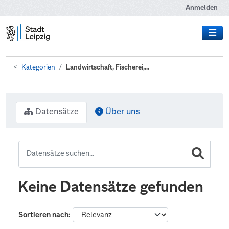
Zum Hauptinhalt wechseln
Anmelden
Kategorien
Landwirtschaft, Fischerei,...
Datensätze
Über uns
Keine Datensätze gefunden
Sortieren nach