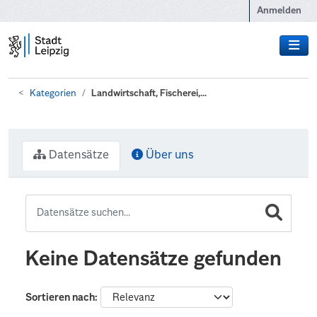
Zum Hauptinhalt wechseln
Anmelden
Kategorien
Landwirtschaft, Fischerei,...
Datensätze
Über uns
Keine Datensätze gefunden
Sortieren nach