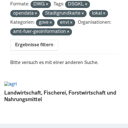
Formate:
DWG
Tags:
DSGKL
opendata
Stadtgrundkarte
lokal
Kategorien:
gove
envi
Organisationen:
amt-fuer-geoinformation
Ergebnisse filtern
Bitte versuch es mit einer anderen Suche.
Landwirtschaft, Fischerei, Forstwirtschaft und
Nahrungsmittel