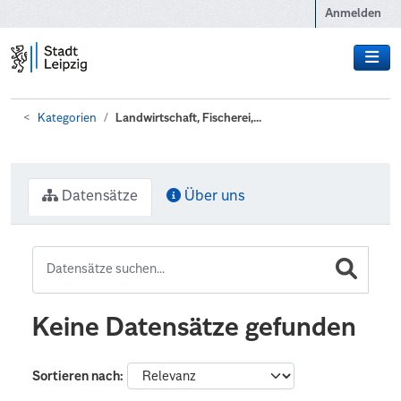
Zum Hauptinhalt wechseln
Anmelden
Kategorien
Landwirtschaft, Fischerei,...
Datensätze
Über uns
Keine Datensätze gefunden
Sortieren nach