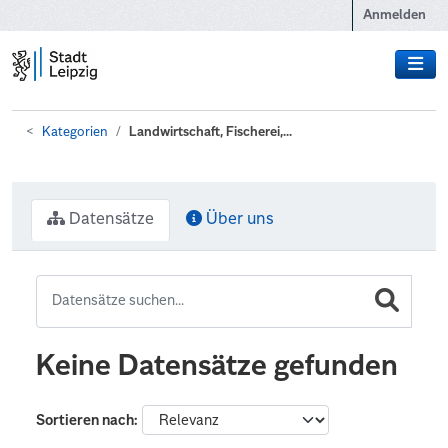
Zum Hauptinhalt wechseln
Anmelden
Kategorien
Landwirtschaft, Fischerei,...
Datensätze
Über uns
Keine Datensätze gefunden
Sortieren nach