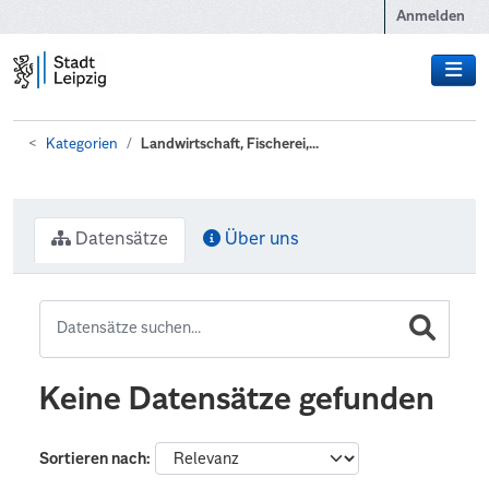
Zum Hauptinhalt wechseln
Anmelden
Kategorien
Landwirtschaft, Fischerei,...
Datensätze
Über uns
Keine Datensätze gefunden
Sortieren nach