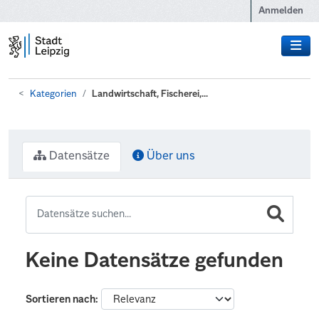
Zum Hauptinhalt wechseln
Anmelden
Kategorien
Landwirtschaft, Fischerei,...
Datensätze
Über uns
Keine Datensätze gefunden
Sortieren nach