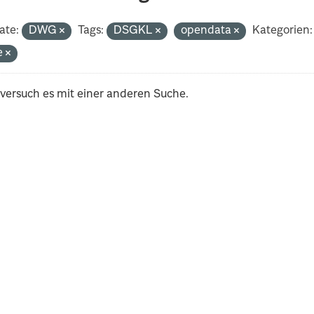
ate:
DWG
Tags:
DSGKL
opendata
Kategorien:
e
 versuch es mit einer anderen Suche.