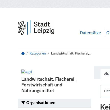
Zum Hauptinhalt wechseln
Datensätze
O
Kategorien
Landwirtschaft, Fischerei,...
Landwirtschaft, Fischerei,
Forstwirtschaft und
Nahrungsmittel
Organisationen
Ke