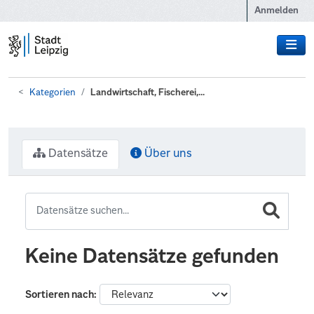
Zum Hauptinhalt wechseln
Anmelden
Kategorien
Landwirtschaft, Fischerei,...
Datensätze
Über uns
Keine Datensätze gefunden
Sortieren nach