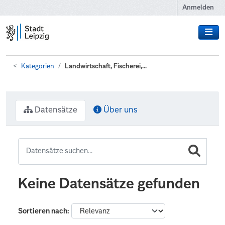
Zum Hauptinhalt wechseln
Anmelden
Kategorien
Landwirtschaft, Fischerei,...
Datensätze
Über uns
Keine Datensätze gefunden
Sortieren nach