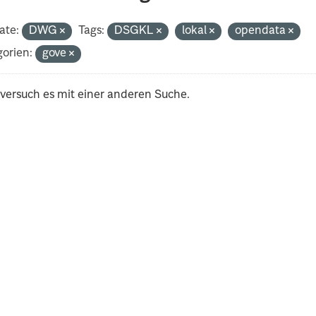
ate:
DWG
Tags:
DSGKL
lokal
opendata
orien:
gove
 versuch es mit einer anderen Suche.