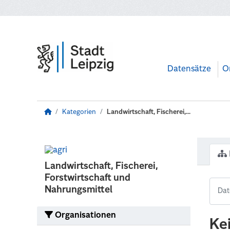
Zum Hauptinhalt wechseln
Datensätze
O
Kategorien
Landwirtschaft, Fischerei,...
Landwirtschaft, Fischerei,
Forstwirtschaft und
Nahrungsmittel
Organisationen
Ke