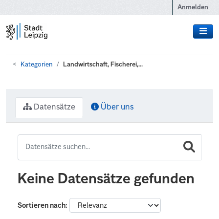
Zum Hauptinhalt wechseln
Anmelden
Kategorien
Landwirtschaft, Fischerei,...
Datensätze
Über uns
Keine Datensätze gefunden
Sortieren nach