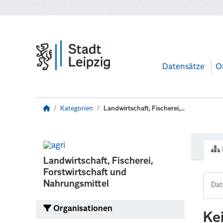
Zum Hauptinhalt wechseln
Datensätze
O
Kategorien
Landwirtschaft, Fischerei,...
Landwirtschaft, Fischerei,
Forstwirtschaft und
Nahrungsmittel
Organisationen
Ke