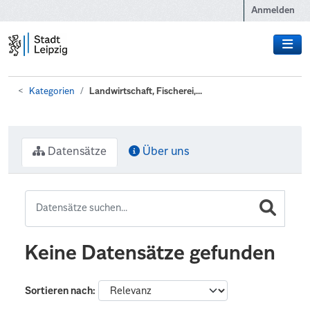
Zum Hauptinhalt wechseln
Anmelden
Kategorien
Landwirtschaft, Fischerei,...
Datensätze
Über uns
Keine Datensätze gefunden
Sortieren nach