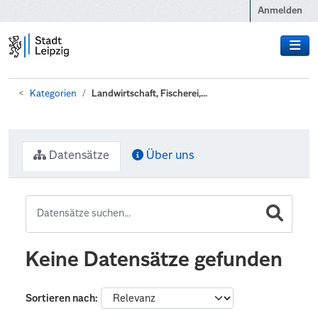
Zum Hauptinhalt wechseln
Anmelden
Kategorien
Landwirtschaft, Fischerei,...
Datensätze
Über uns
Keine Datensätze gefunden
Sortieren nach