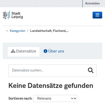
Zum Hauptinhalt wechseln
Anmelden
Kategorien
Landwirtschaft, Fischerei,...
Datensätze
Über uns
Keine Datensätze gefunden
Sortieren nach