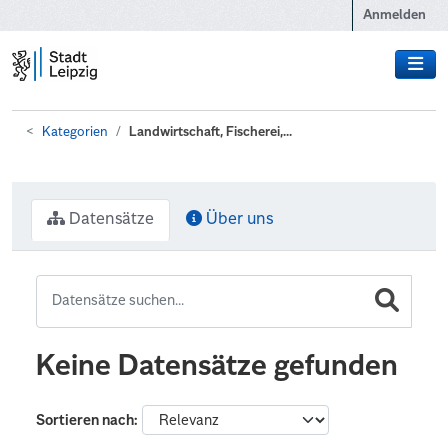
Zum Hauptinhalt wechseln
Anmelden
Kategorien
Landwirtschaft, Fischerei,...
Datensätze
Über uns
Keine Datensätze gefunden
Sortieren nach