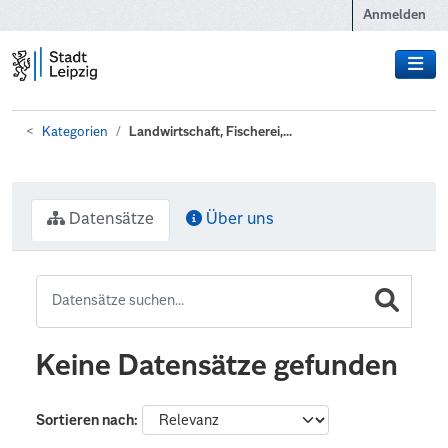
Zum Hauptinhalt wechseln
Anmelden
Kategorien
Landwirtschaft, Fischerei,...
Datensätze
Über uns
Keine Datensätze gefunden
Sortieren nach