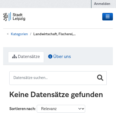
Zum Hauptinhalt wechseln
Anmelden
Kategorien
Landwirtschaft, Fischerei,...
Datensätze
Über uns
Keine Datensätze gefunden
Sortieren nach