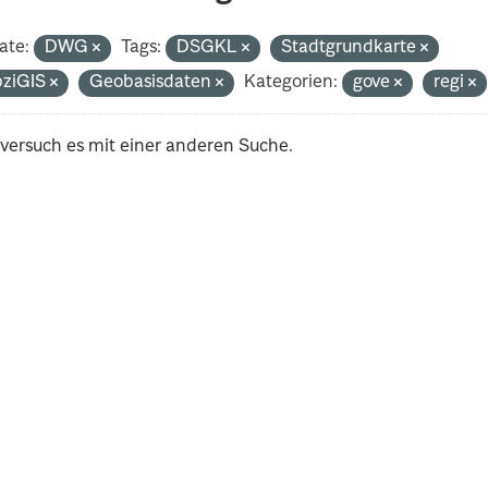
ate:
DWG
Tags:
DSGKL
Stadtgrundkarte
pziGIS
Geobasisdaten
Kategorien:
gove
regi
 versuch es mit einer anderen Suche.