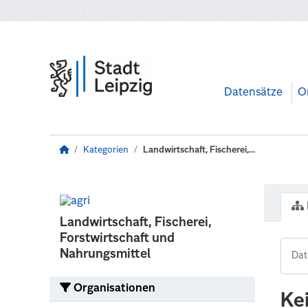
Zum Hauptinhalt wechseln
Datensätze
O
Kategorien
Landwirtschaft, Fischerei,...
Landwirtschaft, Fischerei,
Forstwirtschaft und
Nahrungsmittel
Organisationen
Ke