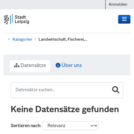
Zum Hauptinhalt wechseln
Anmelden
Kategorien
Landwirtschaft, Fischerei,...
Datensätze
Über uns
Keine Datensätze gefunden
Sortieren nach