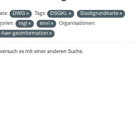
ate:
DWG
Tags:
DSGKL
Stadtgrundkarte
orien:
regi
envi
Organisationen:
-fuer-geoinformation
 versuch es mit einer anderen Suche.