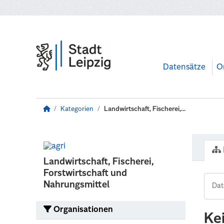
Zum Hauptinhalt wechseln
Datensätze
O
Kategorien
Landwirtschaft, Fischerei,...
Landwirtschaft, Fischerei,
Forstwirtschaft und
Nahrungsmittel
Organisationen
Ke