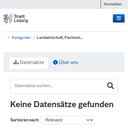
Zum Hauptinhalt wechseln
Anmelden
Kategorien
Landwirtschaft, Fischerei,...
Datensätze
Über uns
Keine Datensätze gefunden
Sortieren nach