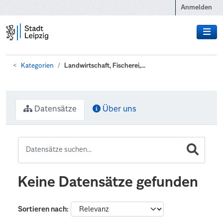
Zum Hauptinhalt wechseln
Anmelden
Kategorien
Landwirtschaft, Fischerei,...
Datensätze
Über uns
Keine Datensätze gefunden
Sortieren nach