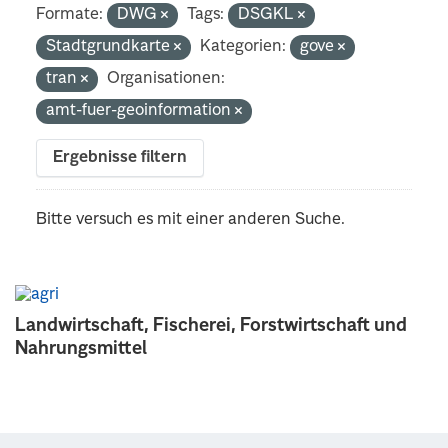
Formate:
DWG
Tags:
DSGKL
Stadtgrundkarte
Kategorien:
gove
tran
Organisationen:
amt-fuer-geoinformation
Ergebnisse filtern
Bitte versuch es mit einer anderen Suche.
Landwirtschaft, Fischerei, Forstwirtschaft und
Nahrungsmittel