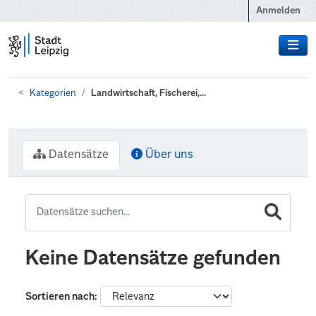
Zum Hauptinhalt wechseln
Anmelden
Kategorien
Landwirtschaft, Fischerei,...
Datensätze
Über uns
Keine Datensätze gefunden
Sortieren nach