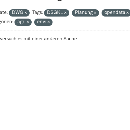
ate:
DWG
Tags:
DSGKL
Planung
opendata
orien:
agri
envi
 versuch es mit einer anderen Suche.