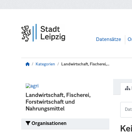
Zum Hauptinhalt wechseln
Datensätze
O
Kategorien
Landwirtschaft, Fischerei,...
Landwirtschaft, Fischerei,
Forstwirtschaft und
Nahrungsmittel
Organisationen
Ke