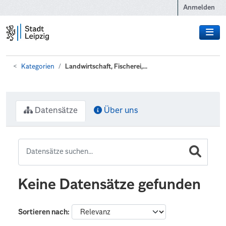
Zum Hauptinhalt wechseln
Anmelden
Kategorien
Landwirtschaft, Fischerei,...
Datensätze
Über uns
Keine Datensätze gefunden
Sortieren nach