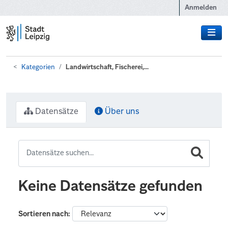
Zum Hauptinhalt wechseln
Anmelden
Kategorien
Landwirtschaft, Fischerei,...
Datensätze
Über uns
Keine Datensätze gefunden
Sortieren nach